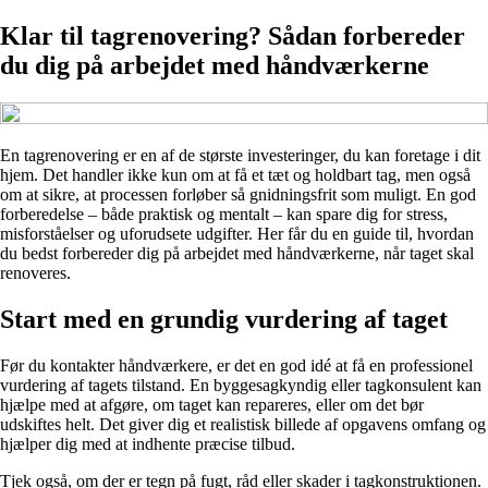
Klar til tagrenovering? Sådan forbereder
du dig på arbejdet med håndværkerne
En tagrenovering er en af de største investeringer, du kan foretage i dit
hjem. Det handler ikke kun om at få et tæt og holdbart tag, men også
om at sikre, at processen forløber så gnidningsfrit som muligt. En god
forberedelse – både praktisk og mentalt – kan spare dig for stress,
misforståelser og uforudsete udgifter. Her får du en guide til, hvordan
du bedst forbereder dig på arbejdet med håndværkerne, når taget skal
renoveres.
Start med en grundig vurdering af taget
Før du kontakter håndværkere, er det en god idé at få en professionel
vurdering af tagets tilstand. En byggesagkyndig eller tagkonsulent kan
hjælpe med at afgøre, om taget kan repareres, eller om det bør
udskiftes helt. Det giver dig et realistisk billede af opgavens omfang og
hjælper dig med at indhente præcise tilbud.
Tjek også, om der er tegn på fugt, råd eller skader i tagkonstruktionen.