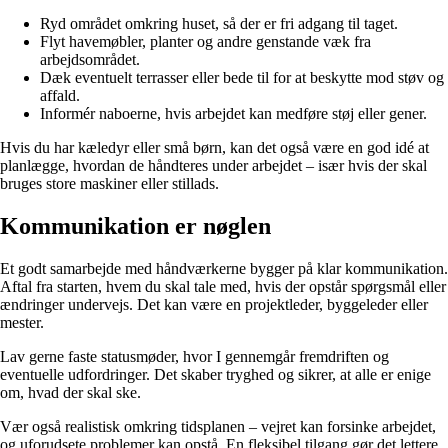
Ryd området omkring huset, så der er fri adgang til taget.
Flyt havemøbler, planter og andre genstande væk fra
arbejdsområdet.
Dæk eventuelt terrasser eller bede til for at beskytte mod støv og
affald.
Informér naboerne, hvis arbejdet kan medføre støj eller gener.
Hvis du har kæledyr eller små børn, kan det også være en god idé at
planlægge, hvordan de håndteres under arbejdet – især hvis der skal
bruges store maskiner eller stillads.
Kommunikation er nøglen
Et godt samarbejde med håndværkerne bygger på klar kommunikation.
Aftal fra starten, hvem du skal tale med, hvis der opstår spørgsmål eller
ændringer undervejs. Det kan være en projektleder, byggeleder eller
mester.
Lav gerne faste statusmøder, hvor I gennemgår fremdriften og
eventuelle udfordringer. Det skaber tryghed og sikrer, at alle er enige
om, hvad der skal ske.
Vær også realistisk omkring tidsplanen – vejret kan forsinke arbejdet,
og uforudsete problemer kan opstå. En fleksibel tilgang gør det lettere