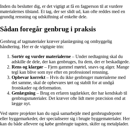
Inden du beslutter dig, er det vigtigt at få en fagperson til at vurdere
materialernes tilstand. Et tag, der ser slidt ud, kan ofte reddes med en
grundig rensning og udskiftning af enkelte dele.
Sådan foregår genbrug i praksis
Genbrug af tagmaterialer kræver planlægning og omhyggelig
håndtering. Her er de vigtigste trin:
Sortér og vurder materialerne
– Under nedtagning skal du
adskille de dele, der kan genbruges, fra dem, der er beskadigede.
Rens og klargør
– Fjern gammel mørtel, snavs og alger. Mange
tegl kan blive som nye efter en professionel rensning.
Opbevar korrekt
– Hvis du ikke genbruger materialerne med
det samme, skal de opbevares tørt og stabilt for at undgå
frostskader og deformation.
Genlægning
– Brug en erfaren tagdækker, der har kendskab til
genbrugsmaterialer. Det kræver ofte lidt mere præcision end at
lægge nyt.
Ved større projekter kan du også samarbejde med genbrugsdepoter
eller byggemarkeder, der specialiserer sig i brugte byggematerialer. Her
kan du både aflevere og købe genbrugte tagsten, skifer og metalplader.