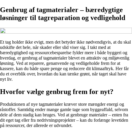
Genbrug af tagmaterialer – bæredygtige
løsninger til tagreparation og vedligehold
Et tag holder ikke evigt, men det betyder ikke nødvendigvis, at du skal
udskifte det hele, når skader eller slid viser sig. I takt med at
bæredygtighed og ressourcebesparelse fylder mere i både byggeri og
hverdag, er genbrug af tagmaterialer blevet en attraktiv og miljøvenlig
løsning. Ved at reparere, genanvende og vedligeholde frem for at
kassere, kan du både spare penge og reducere dit klimaaftryk. Her får
du et overblik over, hvordan du kan tænke grønt, når taget skal have
nyt liv.
Hvorfor vælge genbrug frem for nyt?
Produktionen af nye tagmaterialer kræver store mængder energi og
råstoffer. Samtidig ender mange gamle tage som byggeaffald, selvom
dele af dem stadig kan bruges. Ved at genbruge materialer – enten fra
dit eget tag eller fra nedrivningsprojekter – kan du forlænge levetiden
på ressourcer, der allerede er udvundet.