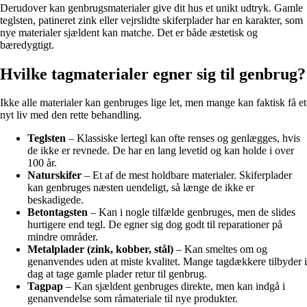
Derudover kan genbrugsmaterialer give dit hus et unikt udtryk. Gamle
teglsten, patineret zink eller vejrslidte skiferplader har en karakter, som
nye materialer sjældent kan matche. Det er både æstetisk og
bæredygtigt.
Hvilke tagmaterialer egner sig til genbrug?
Ikke alle materialer kan genbruges lige let, men mange kan faktisk få et
nyt liv med den rette behandling.
Teglsten
– Klassiske lertegl kan ofte renses og genlægges, hvis
de ikke er revnede. De har en lang levetid og kan holde i over
100 år.
Naturskifer
– Et af de mest holdbare materialer. Skiferplader
kan genbruges næsten uendeligt, så længe de ikke er
beskadigede.
Betontagsten
– Kan i nogle tilfælde genbruges, men de slides
hurtigere end tegl. De egner sig dog godt til reparationer på
mindre områder.
Metalplader (zink, kobber, stål)
– Kan smeltes om og
genanvendes uden at miste kvalitet. Mange tagdækkere tilbyder i
dag at tage gamle plader retur til genbrug.
Tagpap
– Kan sjældent genbruges direkte, men kan indgå i
genanvendelse som råmateriale til nye produkter.