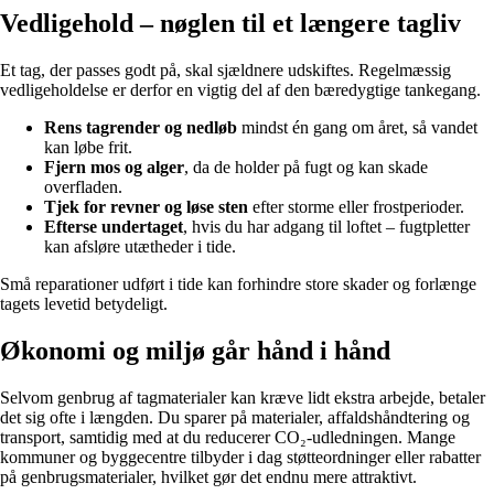
Vedligehold – nøglen til et længere tagliv
Et tag, der passes godt på, skal sjældnere udskiftes. Regelmæssig
vedligeholdelse er derfor en vigtig del af den bæredygtige tankegang.
Rens tagrender og nedløb
mindst én gang om året, så vandet
kan løbe frit.
Fjern mos og alger
, da de holder på fugt og kan skade
overfladen.
Tjek for revner og løse sten
efter storme eller frostperioder.
Efterse undertaget
, hvis du har adgang til loftet – fugtpletter
kan afsløre utætheder i tide.
Små reparationer udført i tide kan forhindre store skader og forlænge
tagets levetid betydeligt.
Økonomi og miljø går hånd i hånd
Selvom genbrug af tagmaterialer kan kræve lidt ekstra arbejde, betaler
det sig ofte i længden. Du sparer på materialer, affaldshåndtering og
transport, samtidig med at du reducerer CO₂-udledningen. Mange
kommuner og byggecentre tilbyder i dag støtteordninger eller rabatter
på genbrugsmaterialer, hvilket gør det endnu mere attraktivt.