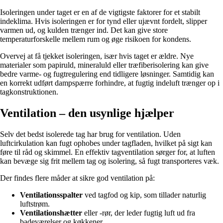
Isoleringen under taget er en af de vigtigste faktorer for et stabilt
indeklima. Hvis isoleringen er for tynd eller ujævnt fordelt, slipper
varmen ud, og kulden trænger ind. Det kan give store
temperaturforskelle mellem rum og øge risikoen for kondens.
Overvej at få tjekket isoleringen, især hvis taget er ældre. Nye
materialer som papiruld, mineraluld eller træfiberisolering kan give
bedre varme- og fugtregulering end tidligere løsninger. Samtidig kan
en korrekt udført dampspærre forhindre, at fugtig indeluft trænger op i
tagkonstruktionen.
Ventilation – den usynlige hjælper
Selv det bedst isolerede tag har brug for ventilation. Uden
luftcirkulation kan fugt ophobes under tagfladen, hvilket på sigt kan
føre til råd og skimmel. En effektiv tagventilation sørger for, at luften
kan bevæge sig frit mellem tag og isolering, så fugt transporteres væk.
Der findes flere måder at sikre god ventilation på:
Ventilationsspalter
ved tagfod og kip, som tillader naturlig
luftstrøm.
Ventilationshætter
eller -rør, der leder fugtig luft ud fra
badeværelser og køkkener.