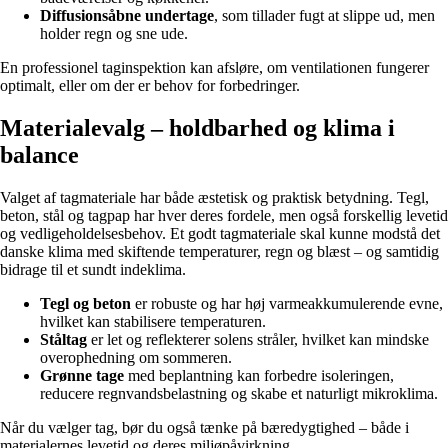
Diffusionsåbne undertage
, som tillader fugt at slippe ud, men
holder regn og sne ude.
En professionel taginspektion kan afsløre, om ventilationen fungerer
optimalt, eller om der er behov for forbedringer.
Materialevalg – holdbarhed og klima i
balance
Valget af tagmateriale har både æstetisk og praktisk betydning. Tegl,
beton, stål og tagpap har hver deres fordele, men også forskellig levetid
og vedligeholdelsesbehov. Et godt tagmateriale skal kunne modstå det
danske klima med skiftende temperaturer, regn og blæst – og samtidig
bidrage til et sundt indeklima.
Tegl og beton
er robuste og har høj varmeakkumulerende evne,
hvilket kan stabilisere temperaturen.
Ståltag
er let og reflekterer solens stråler, hvilket kan mindske
overophedning om sommeren.
Grønne tage
med beplantning kan forbedre isoleringen,
reducere regnvandsbelastning og skabe et naturligt mikroklima.
Når du vælger tag, bør du også tænke på bæredygtighed – både i
materialernes levetid og deres miljøpåvirkning.