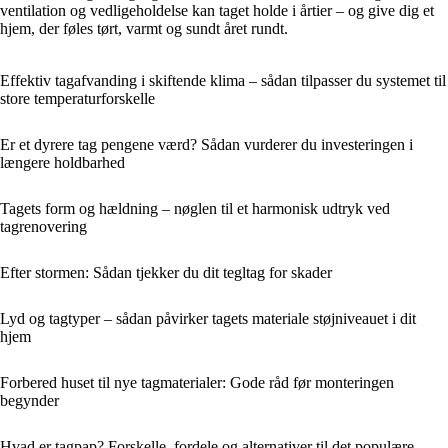
ventilation og vedligeholdelse kan taget holde i årtier – og give dig et
hjem, der føles tørt, varmt og sundt året rundt.
Effektiv tagafvanding i skiftende klima – sådan tilpasser du systemet til
store temperaturforskelle
Er et dyrere tag pengene værd? Sådan vurderer du investeringen i
længere holdbarhed
Tagets form og hældning – nøglen til et harmonisk udtryk ved
tagrenovering
Efter stormen: Sådan tjekker du dit tegltag for skader
Lyd og tagtyper – sådan påvirker tagets materiale støjniveauet i dit
hjem
Forbered huset til nye tagmaterialer: Gode råd før monteringen
begynder
Hvad er tagpap? Forskelle, fordele og alternativer til det populære