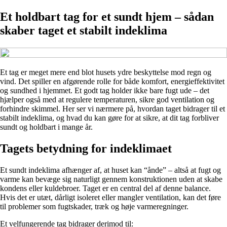
Et holdbart tag for et sundt hjem – sådan
skaber taget et stabilt indeklima
Et tag er meget mere end blot husets ydre beskyttelse mod regn og
vind. Det spiller en afgørende rolle for både komfort, energieffektivitet
og sundhed i hjemmet. Et godt tag holder ikke bare fugt ude – det
hjælper også med at regulere temperaturen, sikre god ventilation og
forhindre skimmel. Her ser vi nærmere på, hvordan taget bidrager til et
stabilt indeklima, og hvad du kan gøre for at sikre, at dit tag forbliver
sundt og holdbart i mange år.
Tagets betydning for indeklimaet
Et sundt indeklima afhænger af, at huset kan “ånde” – altså at fugt og
varme kan bevæge sig naturligt gennem konstruktionen uden at skabe
kondens eller kuldebroer. Taget er en central del af denne balance.
Hvis det er utæt, dårligt isoleret eller mangler ventilation, kan det føre
til problemer som fugtskader, træk og høje varmeregninger.
Et velfungerende tag bidrager derimod til: